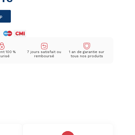
p
nt 100 %
7 jours satisfait ou
1 an de garantie sur
urisé
remboursé
tous nos produits