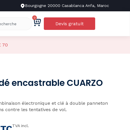
Bourgogne 20000 Casablanca Anfa, Maroc
0
Devis gratuit
E 70
indé encastrable CUARZO
mbinaison électronique et clé à double panneton
 contre les tentatives de vol.
TTC
TVA incl.