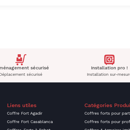
ménagement sécurisé
Installation pro !
Déplacement sécurisé
Installation sur-mesur
Liens utiles
Catégories Produ
Coffre Fort Agadir
Coffres forts pour parti
Coffre Fort Casablanca
Coffres forts pour pro
Coffres-Forts à Rabat
Coffres & Armoires igni