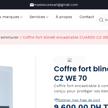
maxisecuresarl@gmail.com
s marques
Services
À propos
Contact
 a emmurer
/ Coffre fort blindé encastrable CUARZO CZ W
Coffre fort bl
CZ WE 70
Coffre fort encastrable à co
conçu pour protéger vos biens
Estimer mes frais de port
9.600,00
DH 