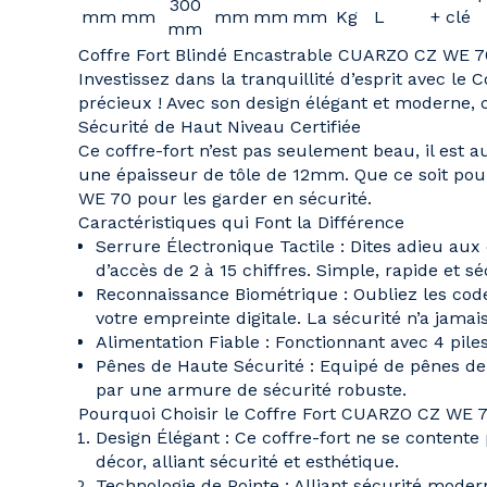
300
mm
mm
mm
mm
mm
Kg
L
+ clé
mm
Coffre Fort Blindé Encastrable CUARZO CZ WE 70
Investissez dans la tranquillité d’esprit avec l
précieux ! Avec son design élégant et moderne, c
Sécurité de Haut Niveau Certifiée
Ce coffre-fort n’est pas seulement beau, il est au
une épaisseur de tôle de 12mm. Que ce soit pou
WE 70 pour les garder en sécurité.
Caractéristiques qui Font la Différence
Serrure Électronique Tactile
: Dites adieu aux
d’accès de
2 à 15 chiffres
. Simple, rapide et s
Reconnaissance Biométrique
: Oubliez les cod
votre empreinte digitale. La sécurité n’a jamais
Alimentation Fiable
: Fonctionnant avec
4 pile
Pênes de Haute Sécurité
: Equipé de
pênes d
par une armure de sécurité robuste.
Pourquoi Choisir le Coffre Fort CUARZO CZ WE 
Design Élégant
: Ce coffre-fort ne se contente 
décor, alliant sécurité et esthétique.
Technologie de Pointe
: Alliant sécurité moder