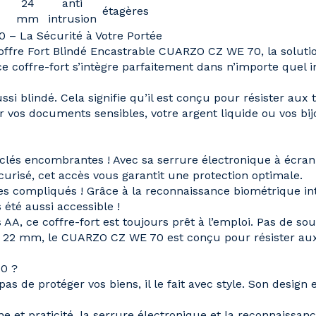
24
anti
étagères
mm
intrusion
 – La Sécurité à Votre Portée
e Coffre Fort Blindé Encastrable CUARZO CZ WE 70
, la solut
e coffre-fort s’intègre parfaitement dans n’importe quel i
ssi blindé. Cela signifie qu’il est conçu pour résister aux
r vos documents sensibles, votre argent liquide ou vos 
 clés encombrantes ! Avec sa
serrure électronique à écran 
écurisé, cet accès vous garantit une protection optimale.
es compliqués ! Grâce à la
reconnaissance biométrique
in
 été aussi accessible !
s AA
, ce coffre-fort est toujours prêt à l’emploi. Pas de sou
e 22 mm
, le CUARZO CZ WE 70 est conçu pour résister aux 
70 ?
pas de protéger vos biens, il le fait avec style. Son desi
ne et praticité, la serrure électronique et la reconnaiss