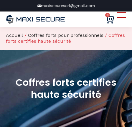
maxisecuresarl@gmail.com
0
Nos produits
Nos marques
Accueil
/
Coffres forts pour professionnels
/ Coffres
forts certifies haute sécurité
Services
À propos
Contact
Devis gratuit
Coffres forts certifies
haute sécurité