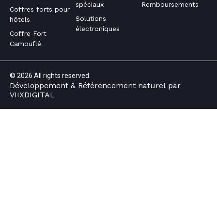
spéciaux
Remboursements
Coffres forts pour
Solutions
hôtels
électroniques
Coffre Fort
Camouflé
© 2026 All rights reserved.
Développement
& Référencement naturel
par
VIIXDIGITAL