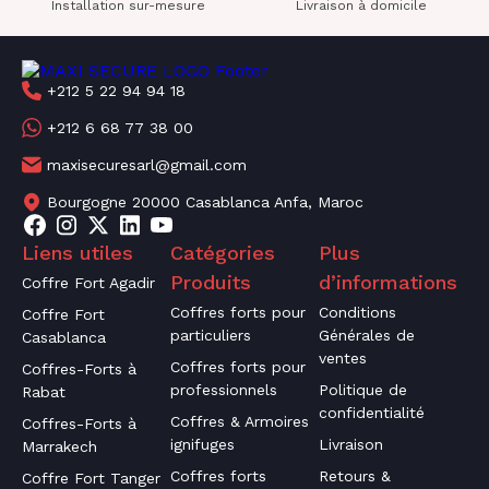
Installation sur-mesure
Livraison à domicile
+212 5 22 94 94 18
+212 6 68 77 38 00
maxisecuresarl@gmail.com
Bourgogne 20000 Casablanca Anfa, Maroc
Liens utiles
Catégories
Plus
Produits
d’informations
Coffre Fort Agadir
Coffres forts pour
Conditions
Coffre Fort
particuliers
Générales de
Casablanca
ventes
Coffres forts pour
Coffres-Forts à
professionnels
Politique de
Rabat
confidentialité
Coffres & Armoires
Coffres-Forts à
ignifuges
Livraison
Marrakech
Coffres forts
Retours &
Coffre Fort Tanger