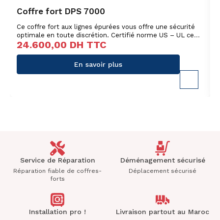
Coffre fort DPS 7000
Ce coffre fort aux lignes épurées vous offre une sécurité
optimale en toute discrétion. Certifié norme US – UL ce
24.600,00
DH TTC
coffre fort est destiné à protéger vos documents argent
en liquide et bijoux des tentatives de vol les plus sévères.
En savoir plus
Service de Réparation
Déménagement sécurisé
Réparation fiable de coffres-
Déplacement sécurisé
forts
Installation pro !
Livraison partout au Maroc