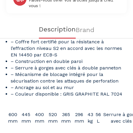
Faites-vous livrer vos articles jusqu'à chez
vous !
Description
Brand
– Coffre fort certifié pour la résistance à
l’effraction niveau S2 en accord avec les normes
EN 14450 par ECB-S
– Construction en double paroi
– Serrure à gorges avec clés à double panneton
– Mécanisme de blocage intégré pour la
sécurisation contre les attaques de perforation
– Ancrage au sol et au mur
– Couleur disponible : GRIS GRAPHITE RAL 7024
600
445
400
520
365
296
43
56
Serrure à go
mm
mm
mm
mm
mm
mm
kg
L
avec clés