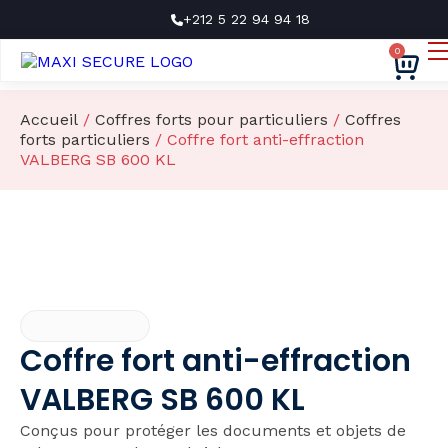
+212 5 22 94 94 18
0
Nos produits
Nos marques
Accueil
/
Coffres forts pour particuliers
/
Coffres
Services
forts particuliers
/ Coffre fort anti-effraction
VALBERG SB 600 KL
À propos
Contact
Devis gratuit
Coffre fort anti-effraction
VALBERG SB 600 KL
Conçus pour protéger les documents et objets de