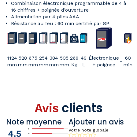
Combinaison électronique programmable de 4 à
16 chiffres + poignée d’ouverture
Alimentation par 4 piles AAA
Résistance au feu : 60 min certifié par SP
1124
528
675
254
384
505
266
49
Électronique
60
–
mm
mm
mm
mm
mm
mm
Kg
L
+ poignée
min
clients
Avis
Note moyenne
Ajouter un avis
Votre note globale