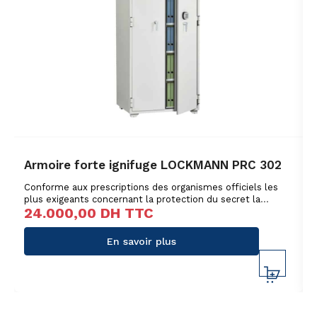
Armoire forte ignifuge LOCKMANN PRC 302
Conforme aux prescriptions des organismes officiels les
plus exigeants concernant la protection du secret la
24.000,00
DH TTC
gamme d’armoires fortes ROC vous permet de réduire
sensiblement les risques de vol et d’incendie.
En savoir plus