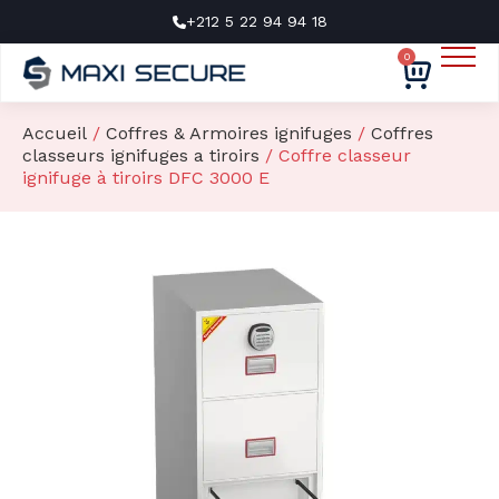
 94 18
maxisecuresarl@g
0
Nos produits
Nos marques
Accueil
/
Coffres & Armoires ignifuges
/
Coffres
classeurs ignifuges a tiroirs
/ Coffre classeur
Services
ignifuge à tiroirs DFC 3000 E
À propos
Contact
Devis gratuit