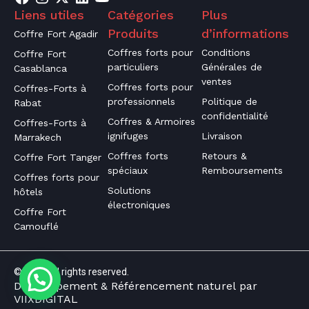
Liens utiles
Catégories
Plus
Produits
d’informations
Coffre Fort Agadir
Coffres forts pour
Conditions
Coffre Fort
particuliers
Générales de
Casablanca
ventes
Coffres forts pour
Coffres-Forts à
professionnels
Politique de
Rabat
confidentialité
Coffres & Armoires
Coffres-Forts à
ignifuges
Livraison
Marrakech
Coffres forts
Retours &
Coffre Fort Tanger
spéciaux
Remboursements
Coffres forts pour
Solutions
hôtels
électroniques
Coffre Fort
Camouflé
© 2026 All rights reserved.
Développement
& Référencement naturel
par
VIIXDIGITAL