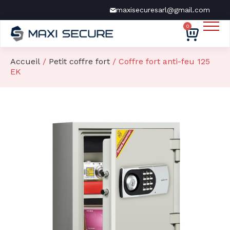
maxisecuresarl@gmail.com
0
Nos produits
Nos marques
Accueil
/
Petit coffre fort
/ Coffre fort anti-feu 125
EK
Services
À propos
Contact
Devis gratuit